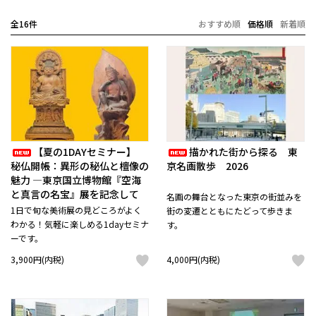
全16件
おすすめ順
価格順
新着順
【夏の1DAYセミナー】
描かれた街から探る 東
秘仏開帳：異形の秘仏と檀像の
京名画散歩 2026
魅力 ―東京国立博物館『空海
と真言の名宝』展を記念して
名画の舞台となった東京の街並みを
1日で旬な美術展の見どころがよく
街の変遷とともにたどって歩きま
わかる！気軽に楽しめる1dayセミナ
す。
ーです。
3,900円(内税)
4,000円(内税)