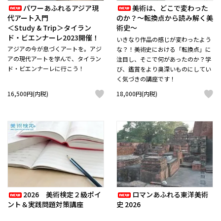
パワーあふれるアジア現
美術は、どこで変わった
代アート入門
のか？～転換点から読み解く美
＜Study & Trip＞タイラン
術史～
ド・ビエンナーレ2023開催！
いきなり作品の感じが変わったよう
アジアの今が息づくアートを。アジ
な？！美術史における「転換点」に
アの現代アートを学んで、タイラン
注目し、そこで何があったのか？学
ド・ビエンナーレに行こう！
び、鑑賞をより奥深いものにしてい
く気づきの講座です！
16,500円(内税)
18,000円(内税)
2026 美術検定２級ポイ
ロマンあふれる東洋美術
ント＆実践問題対策講座
史 2026