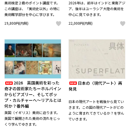
美術検定２級のポイント講座です。
2026年は、前半はインドと東南アジ
この講座は、「美術史以外」の特に
ア、後半はユーラシア大陸の美術を
美術館学部分を中心に学びます。
中心に見てゆきます。
19,800円(内税)
22,000円(内税)
2026 英国美術を彩った
日本の〈現代アート〉再
奇才の芸術家たちーホルバイン
発見
からビアズリー、そしてポッ
プ・カルチャーへ～リアルとは
日本の現代アートを戦後から見てい
何か？番外編
きます。この国の現代アートがどの
英国（イギリス）美術に迫ります。
ように育まれてきているか？を学ん
英国で展開された美術の流れをじっ
でいきます。
くり学んでゆきます。