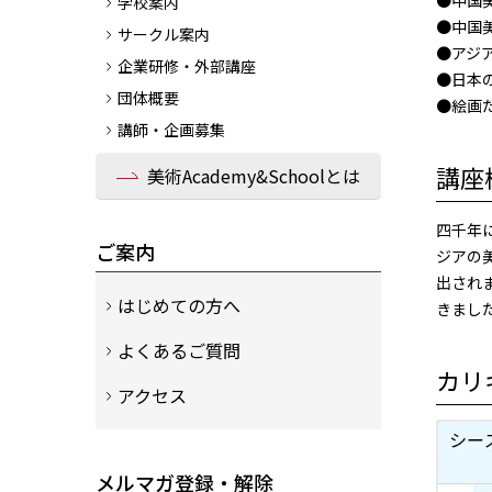
●中国
学校案内
●中国
サークル案内
●アジ
企業研修・外部講座
●日本
団体概要
●絵画
講師・企画募集
講座
美術Academy&Schoolとは
四千年
ご案内
ジアの
出され
はじめての方へ
きまし
よくあるご質問
カリ
アクセス
メルマガ登録・解除