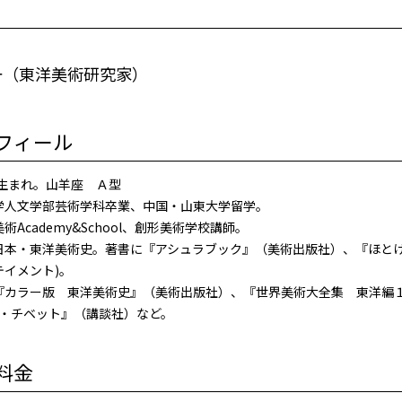
一（東洋美術研究家）
フィール
年生まれ。山羊座 Ａ型
学人文学部芸術学科卒業、中国・山東大学留学。
術Academy&School、創形美術学校講師。
日本・東洋美術史。著書に『アシュラブック』（美術出版社）、『ほとけを知
テイメント)。
『カラー版 東洋美術史』（美術出版社）、『世界美術大全集 東洋編
南・チベット』（講談社）など。
料金