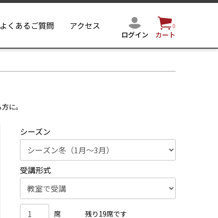
よくあるご質問
アクセス
0
ログイン
カート
る方に。
シーズン
受講形式
席
残り19席です