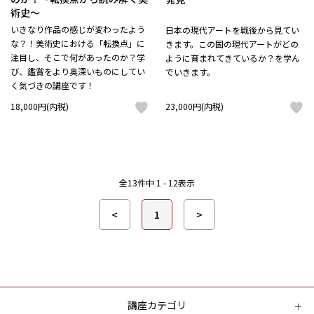
術史～
いきなり作品の感じが変わったよう
日本の現代アートを戦後から見てい
な？！美術史における「転換点」に
きます。この国の現代アートがどの
注目し、そこで何があったのか？学
ように育まれてきているか？を学ん
び、鑑賞をより奥深いものにしてい
でいきます。
く気づきの講座です！
18,000円(内税)
23,000円(内税)
全
13
件中
1 - 12
表示
<
1
>
講座カテゴリ