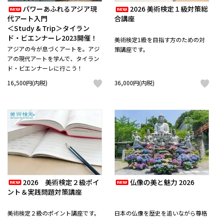
パワーあふれるアジア現
2026 美術検定１級対策総
代アート入門
合講座
＜Study & Trip＞タイラン
ド・ビエンナーレ2023開催！
美術検定1級を目指す方のための対
アジアの今が息づくアートを。アジ
策講座です。
アの現代アートを学んで、タイラン
ド・ビエンナーレに行こう！
16,500円(内税)
36,000円(内税)
2026 美術検定２級ポイ
仏像の美と魅力 2026
ント＆実践問題対策講座
美術検定２級のポイント講座です。
日本の仏像を歴史を追いながら尊格