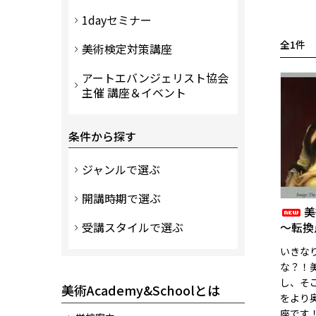
1dayセミナー
全1件
美術検定対策講座
アートエバンジェリスト協会
主催 講座＆イベント
条件から探す
ジャンルで選ぶ
開講時期で選ぶ
美
受講スタイルで選ぶ
～転換
いきな
な？！
し、そ
美術Academy&Schoolとは
をより
座です